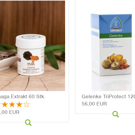
aga Ex­trakt 60 Stk.
Ge­len­ke Tri­Pro­tect 12
56,00 EUR
,00 EUR