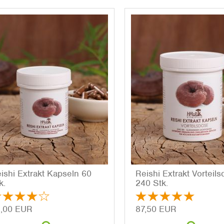
i­shi Ex­trakt Kap­seln 60
Rei­shi Ex­trakt Vor­teils
k.
240 Stk.
,00 EUR
87,50 EUR