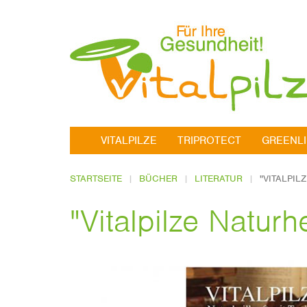
VITALPILZE
TRIPROTECT
GREENL
STARTSEITE
BÜCHER
LITERATUR
"VITALPIL
"Vitalpilze Naturh