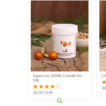
Aga­ri­cus (ABM) Ex­trakt 60
Ch
Stk.
32
32,00 EUR