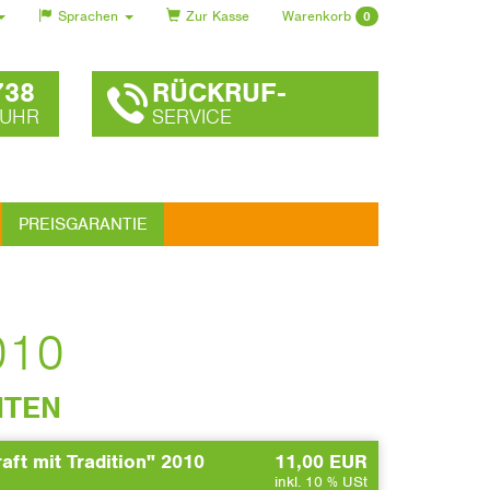
Sprachen
Zur Kasse
Warenkorb
0
738
RÜCKRUF-
 UHR
SERVICE
PREISGARANTIE
2010
NTEN
raft mit Tradition" 2010
11,00 EUR
inkl. 10 % USt