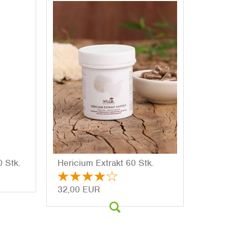
0 Stk.
He­ri­ci­um Ex­trakt 60 Stk.
32,00 EUR