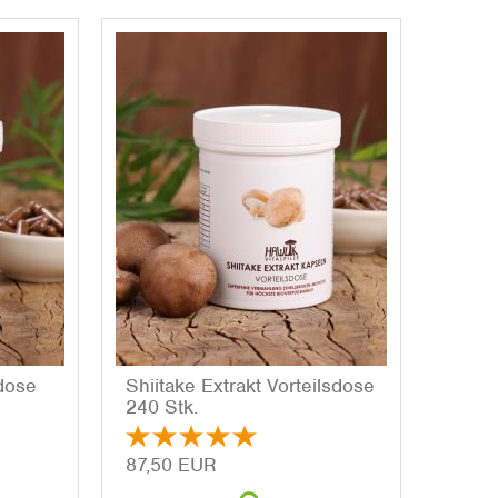
­do­se
Shii­ta­ke Ex­trakt Vor­teils­do­se
240 Stk.
87,50 EUR