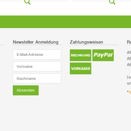
Newsletter Anmeldung
Zahlungsweisen
Ra
E-
A
Mail-
A
Adresse*
Vorname*
A
Nachname*
(
un
Absenden
*
V