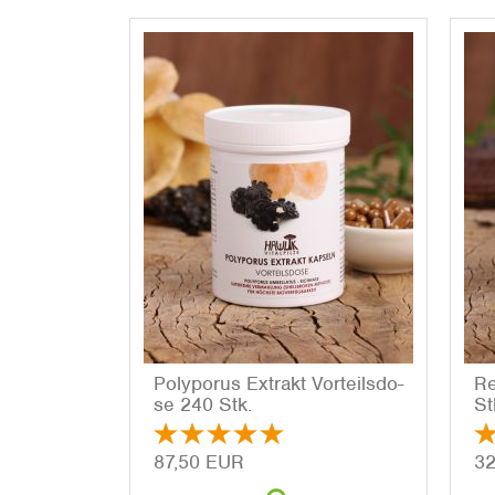
Po­ly­po­rus Ex­trakt Vor­teils­do­
Re
se 240 Stk.
St
87,50 EUR
32