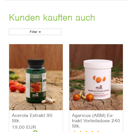
Kunden kauften auch
Filter
Ace­ro­la Ex­trakt 90
Aga­ri­cus (ABM) Ex­
Stk.
trakt Vor­teils­do­se 240
Stk.
19,00 EUR