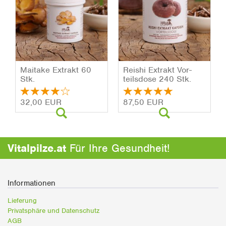
Mai­ta­ke Ex­trakt 60
Rei­shi Ex­trakt Vor­
Stk.
teils­do­se 240 Stk.
32,00 EUR
87,50 EUR
Vitalpilze.at
Für Ihre Gesundheit!
Informationen
Lieferung
Privatsphäre und Datenschutz
AGB