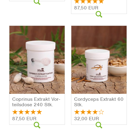
87,50 EUR
Co­pri­nus Ex­trakt Vor­
Cor­dy­ceps Ex­trakt 60
teils­do­se 240 Stk.
Stk.
87,50 EUR
32,00 EUR