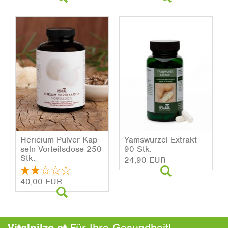
He­ri­ci­um Pul­ver Kap­
Yams­wur­zel Ex­trakt
seln Vor­teils­do­se 250
90 Stk.
Stk.
24,90 EUR
40,00 EUR
Vitalpilze.at
Für Ihre Gesundheit!