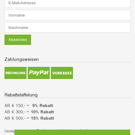
E-
Mail-
Adresse*
Vorname*
Nachname*
Absenden
Zahlungsweisen
Rabattstaffelung
AB € 150,- =
5% Rabatt
AB € 300,- =
10% Rabatt
AB € 500,- =
15% Rabatt
(ausgenommen Bücher und Aktionsartikel)