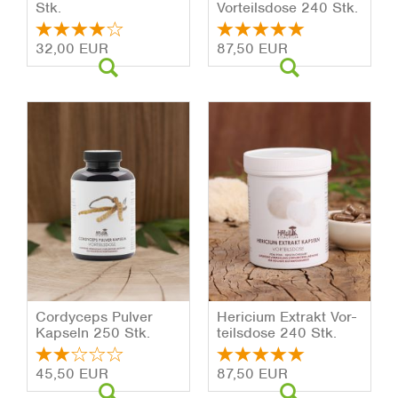
Stk.
Vor­teils­do­se 240 Stk.
32,00 EUR
87,50 EUR
Cor­dy­ceps Pul­ver
He­ri­ci­um Ex­trakt Vor­
Kap­seln 250 Stk.
teils­do­se 240 Stk.
45,50 EUR
87,50 EUR