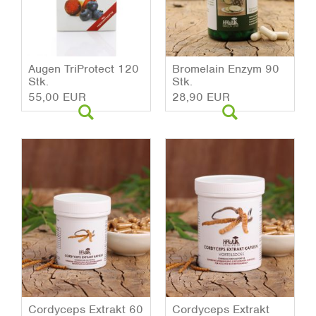
Augen Tri­Pro­tect 120
Bro­me­lain Enzym 90
Stk.
Stk.
55,00 EUR
28,90 EUR
Cor­dy­ceps Ex­trakt 60
Cor­dy­ceps Ex­trakt