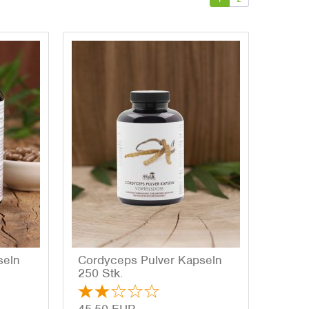
­seln
Cor­dy­ceps Pul­ver Kap­seln
250 Stk.