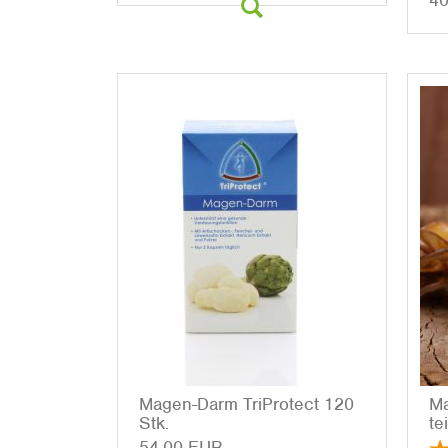
40
Ma­gen-Darm Tri­Pro­tect 120
Ma
Stk.
te
54,00 EUR