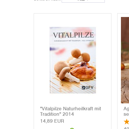
"Vi­tal­pil­ze Na­tur­heil­kraft mit
Ag
Tra­di­ti­on" 2014
se
14,89 EUR