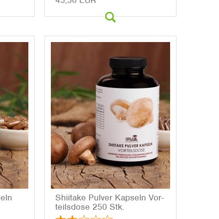
45,50 EUR
seln
Shii­ta­ke Pul­ver Kap­seln Vor­
teils­do­se 250 Stk.