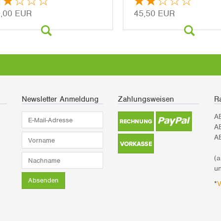
,00 EUR
45,50 EUR
Newsletter Anmeldung
Zahlungsweisen
Ra
E-
A
Mail-
A
Adresse*
Vorname*
A
Nachname*
(
un
Absenden
*
V