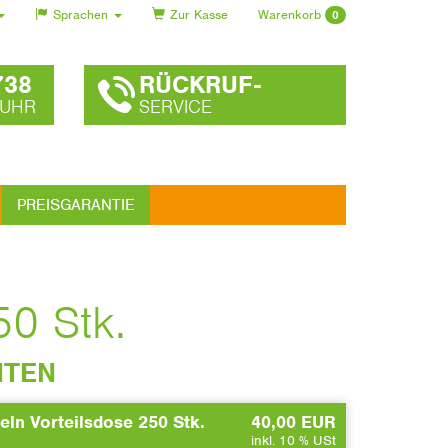
Sprachen
Zur Kasse
Warenkorb
0
738
RÜCKRUF-
 UHR
SERVICE
PREISGARANTIE
50 Stk.
NTEN
eln Vorteilsdose 250 Stk.
40,00 EUR
inkl. 10 % USt