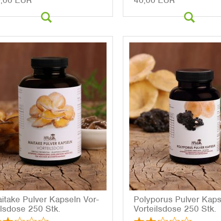
,00 EUR
40,00 EUR
i­ta­ke Pul­ver Kap­seln Vor­
Po­ly­po­rus Pul­ver Kap­
ils­do­se 250 Stk.
Vor­teils­do­se 250 Stk.