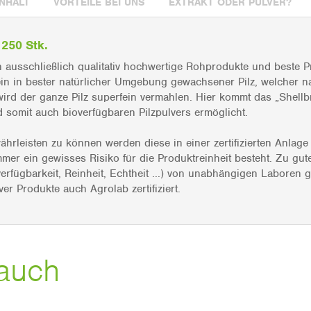
INHALT
VORTEILE BEI UNS
EXTRAKT ODER PULVER?
 250 Stk.
 ausschließlich qualitativ hochwertige Rohprodukte und beste P
in in bester natürlicher Umgebung gewachsener Pilz, welcher na
wird der ganze Pilz superfein vermahlen. Hier kommt das „Shellb
d somit auch bioverfügbaren Pilzpulvers ermöglicht.
hrleisten zu können werden diese in einer zertifizierten Anlage
mer ein gewisses Risiko für die Produktreinheit besteht. Zu gut
rfügbarkeit, Reinheit, Echtheit ...) von unabhängigen Laboren
er Produkte auch Agrolab zertifiziert.
auch