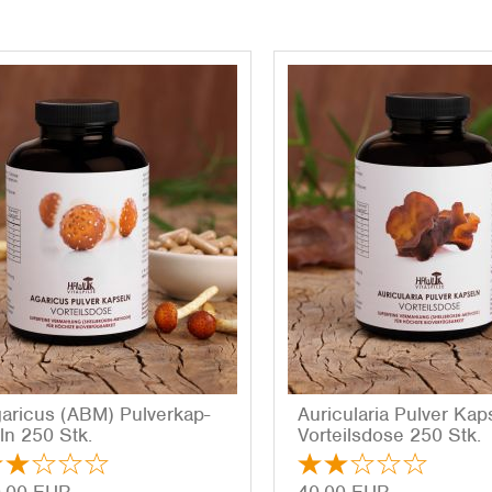
a­ri­cus (ABM) Pul­ver­kap­
Au­ri­cu­la­ria Pul­ver Kap
ln 250 Stk.
Vor­teils­do­se 250 Stk.