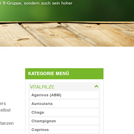
er B-Gruppe, sondern auch sein hoher
KATEGORIE MENÜ
VITALPILZE
Agaricus (ABM)
ers
Auricularia
elbst
Chaga
Champignon
stanzen
Coprinus