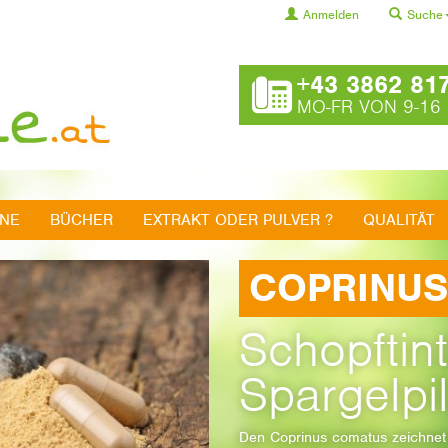
Anmelden
Suche
+43 3862 81
MO-FR VON 9-16
INE
BÜCHER
EXTRAKT ODER PULVER ?
QUALITÄT
COPRINUS
Schopftint
Spargelpi
Den Coprinus comatus zeichnet n