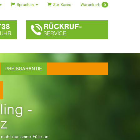
Sprachen
Zur Kasse
Warenkorb
0
738
RÜCKRUF-
 UHR
SERVICE
PREISGARANTIE
ling -
lz
icht nur seine Fülle an