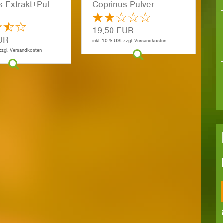
s Ex­trakt+Pul­
Co­pri­nus Pul­ver
19,50 EUR
UR
inkl. 10 % USt zzgl. Versandkosten
 zzgl. Versandkosten