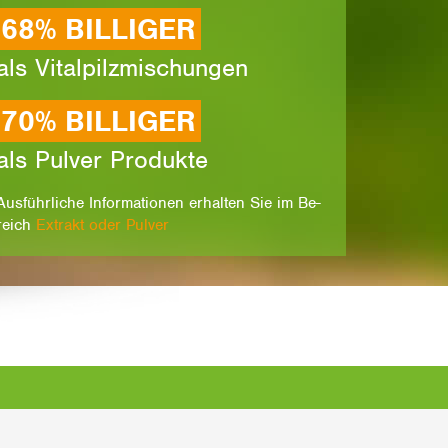
68% BIL­LI­GER
als Vi­tal­pilz­mi­schun­gen
70% BIL­LI­GER
als Pul­ver Pro­duk­te
Aus­führ­li­che In­for­ma­tio­nen er­hal­ten Sie im Be­
rei­ch
Ex­trakt oder Pul­ver