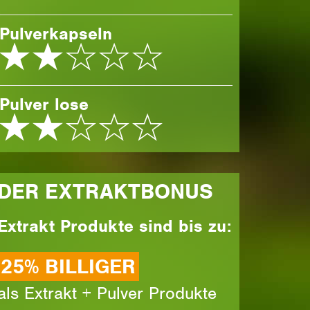
Pulverkapseln
Pulver lose
DER EX­TRAKT­BO­NUS
Ex­trakt Pro­duk­te sind bis zu:
25% BIL­LI­GER
als Ex­trakt + Pul­ver Pro­duk­te