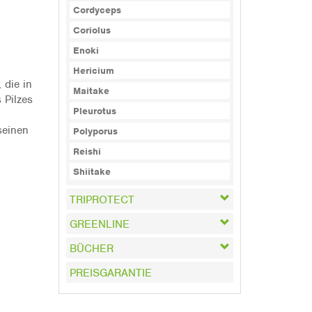
Cordyceps
Coriolus
Enoki
Hericium
 die in
Maitake
 Pilzes
Pleurotus
seinen
Polyporus
Reishi
Shiitake
TRIPROTECT
GREENLINE
BÜCHER
PREISGARANTIE