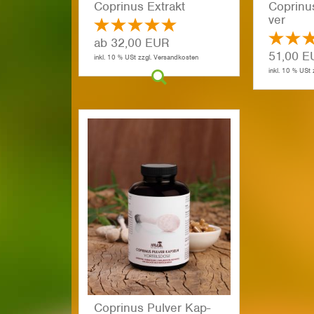
Co­pri­nus Ex­trakt
Co­pri­nu
ver
ab 32,00 EUR
51,00 E
inkl. 10 % USt zzgl. Versandkosten
inkl. 10 % USt
Co­pri­nus Pul­ver Kap­