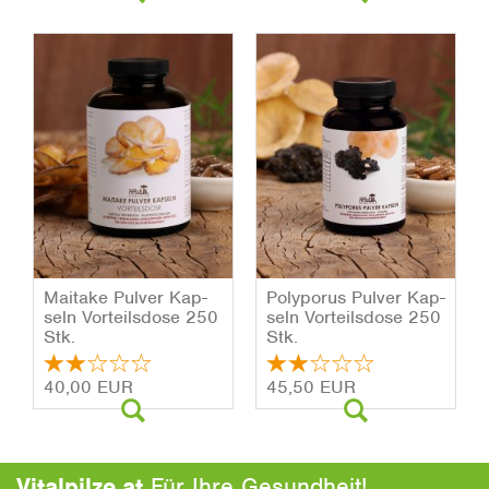
Mai­ta­ke Pul­ver Kap­
Po­ly­po­rus Pul­ver Kap­
seln Vor­teils­do­se 250
seln Vor­teils­do­se 250
Stk.
Stk.
40,00 EUR
45,50 EUR
Vitalpilze.at
Für Ihre Gesundheit!