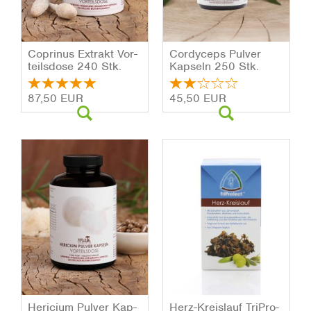
Co­pri­nus Ex­trakt Vor­
Cor­dy­ceps Pul­ver
teils­do­se 240 Stk.
Kap­seln 250 Stk.
87,50 EUR
45,50 EUR
He­ri­ci­um Pul­ver Kap­
Herz-Kreis­lauf Tri­Pro­