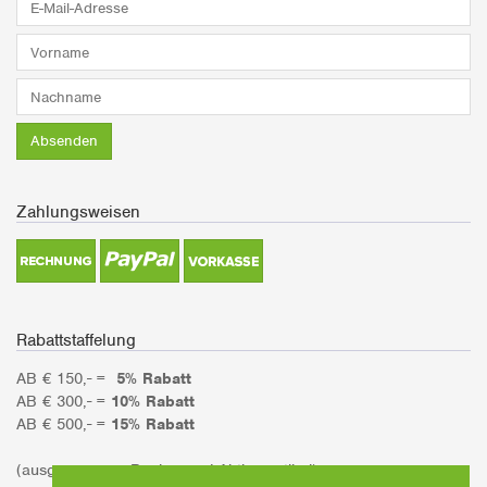
Mail-
Adresse*
Vorname*
Nachname*
Absenden
Zahlungsweisen
Rabattstaffelung
AB € 150,- =
5% Rabatt
AB € 300,- =
10% Rabatt
AB € 500,- =
15% Rabatt
(ausgenommen Bücher und Aktionsartikel)