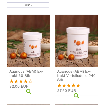
Filter
Aga­ri­cus (ABM) Ex­
Aga­ri­cus (ABM) Ex­
trakt 60 Stk.
trakt Vor­teils­do­se 240
Stk.
32,00 EUR
87,50 EUR