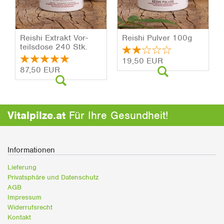
Rei­shi Ex­trakt Vor­
Rei­shi Pul­ver 100g
teils­do­se 240 Stk.
19,50 EUR
87,50 EUR
Vitalpilze.at
Für Ihre Gesundheit!
Informationen
Lieferung
Privatsphäre und Datenschutz
AGB
Impressum
Widerrufsrecht
Kontakt