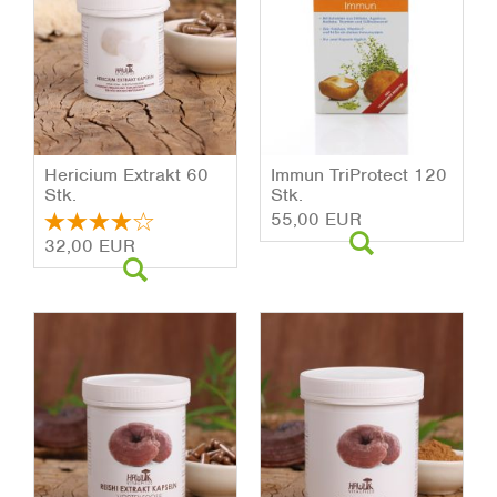
He­ri­ci­um Ex­trakt 60
Immun Tri­Pro­tect 120
Stk.
Stk.
55,00 EUR
32,00 EUR