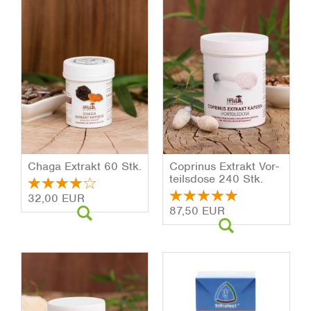
Chaga Ex­trakt 60 Stk.
Co­pri­nus Ex­trakt Vor­
teils­do­se 240 Stk.
32,00 EUR
87,50 EUR