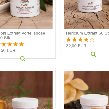
oki Ex­trakt Vor­teils­do­se
He­ri­ci­um Ex­trakt 60 St
0 Stk.
32,00 EUR
,50 EUR