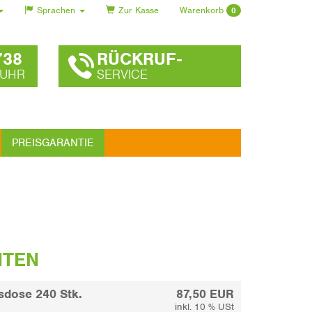
Sprachen
Zur Kasse
Warenkorb
0
738
RÜCKRUF-
 UHR
SERVICE
PREISGARANTIE
NTEN
sdose 240 Stk.
87,50 EUR
inkl. 10 % USt