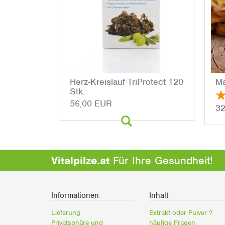
Herz-Kreis­lauf Tri­Pro­tect 120
Ma
Stk.
56,00 EUR
32
Vitalpilze.at
Für Ihre Gesundheit!
Informationen
Inhalt
Lieferung
Extrakt oder Pulver ?
Privatsphäre und
häufige Fragen