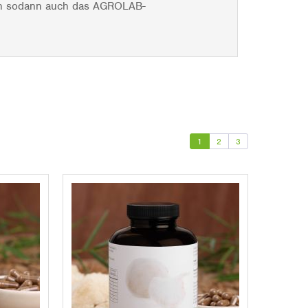
lten sodann auch das AGROLAB-
1
2
3