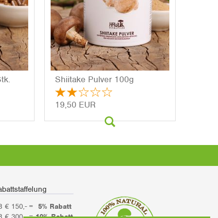
Stk.
Shii­ta­ke Pul­ver 100g
19,50 EUR
battstaffelung
B € 150,- =
5% Rabatt
B € 300,- =
10% Rabatt