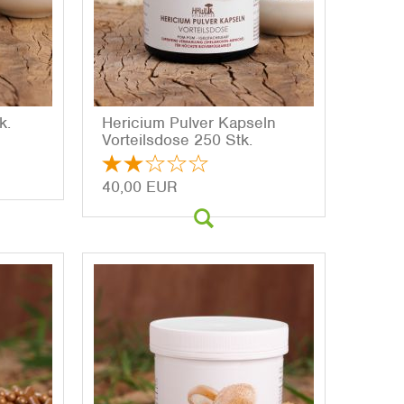
k.
He­ri­ci­um Pul­ver Kap­seln
Vor­teils­do­se 250 Stk.
40,00 EUR