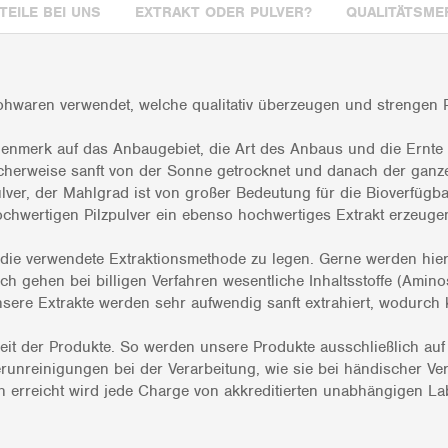
TEILE BEI UNS
EXTRAKT ODER PULVER?
QUALITÄTSME
waren verwendet, welche qualitativ überzeugen und strengen Pr
genmerk auf das Anbaugebiet, die Art des Anbaus und die Ernte 
herweise sanft von der Sonne getrocknet und danach der ganze P
lver, der Mahlgrad ist von großer Bedeutung für die Bioverfügba
hochwertigen Pilzpulver ein ebenso hochwertiges Extrakt erzeuge
die verwendete Extraktionsmethode zu legen. Gerne werden hier 
h gehen bei billigen Verfahren wesentliche Inhaltsstoffe (Amino
Unsere Extrakte werden sehr aufwendig sanft extrahiert, wodurch 
nheit der Produkte. So werden unsere Produkte ausschließlich auf
erunreinigungen bei der Verarbeitung, wie sie bei händischer V
 erreicht wird jede Charge von akkreditierten unabhängigen L