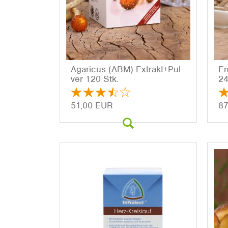
Aga­ri­cus (ABM) Ex­trakt+Pul­
En
ver 120 Stk.
24
51,00 EUR
87