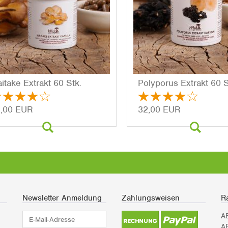
i­ta­ke Ex­trakt 60 Stk.
Po­ly­po­rus Ex­trakt 60 
,00 EUR
32,00 EUR
Newsletter Anmeldung
Zahlungsweisen
Ra
E-
A
Mail-
A