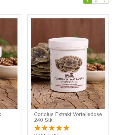
1
2
3
k.
Co­rio­lus Ex­trakt Vor­teils­do­se
240 Stk.