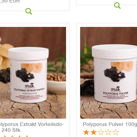
,50 EUR
­ly­po­rus Ex­trakt Vor­teils­do­
Po­ly­po­rus Pul­ver 100
 240 Stk.