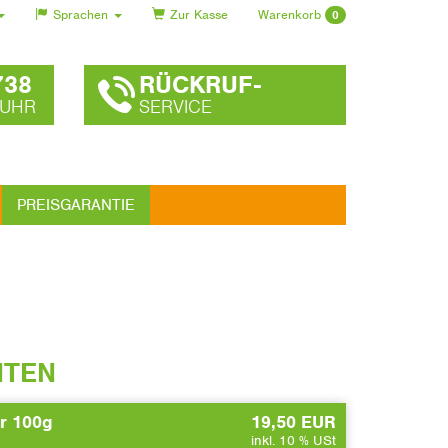
Sprachen
Zur Kasse
Warenkorb
0
738
RÜCKRUF-
 UHR
SERVICE
PREISGARANTIE
NTEN
r 100g
19,50 EUR
inkl. 10 % USt