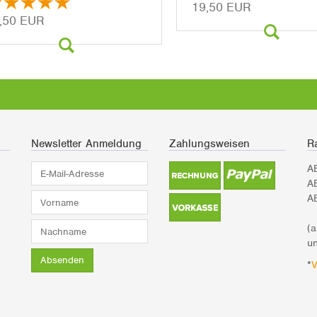
19,50 EUR
,50 EUR
Newsletter Anmeldung
Zahlungsweisen
Ra
E-
A
Mail-
A
Adresse*
Vorname*
A
Nachname*
(
un
Absenden
*
V