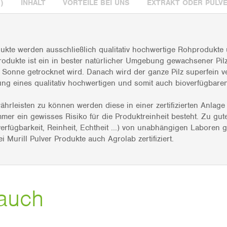
)
INHALT
VORTEILE BEI UNS
EXTRAKT ODER PULV
dukte werden ausschließlich qualitativ hochwertige Rohprodukte
rodukte ist ein in bester natürlicher Umgebung gewachsener Pilz
er Sonne getrocknet wird. Danach wird der ganze Pilz superfein 
ung eines qualitativ hochwertigen und somit auch bioverfügbaren
hrleisten zu können werden diese in einer zertifizierten Anlage
mer ein gewisses Risiko für die Produktreinheit besteht. Zu gut
rfügbarkeit, Reinheit, Echtheit ...) von unabhängigen Laboren
i Murill Pulver Produkte auch Agrolab zertifiziert.
auch