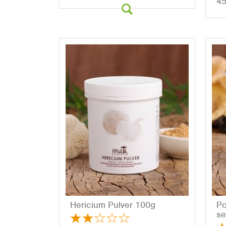
45
He­ri­ci­um Pul­ver 100g
Po
se