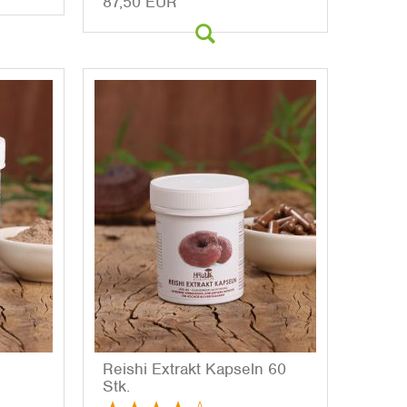
87,50 EUR
g
Rei­shi Ex­trakt Kap­seln 60
Stk.