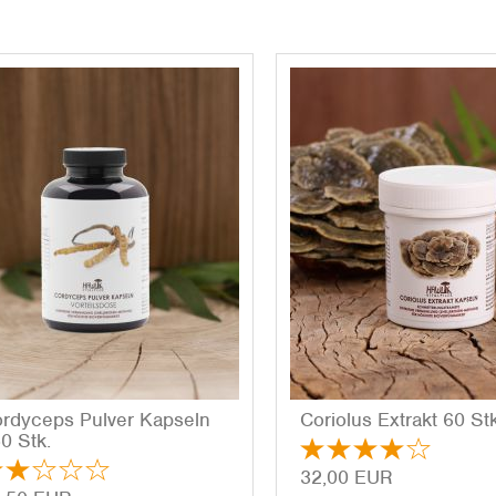
r­dy­ceps Pul­ver Kap­seln
Co­rio­lus Ex­trakt 60 St
0 Stk.
32,00 EUR