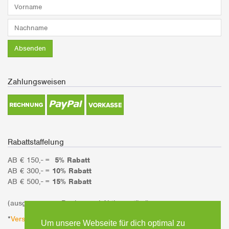
Adresse*
Vorname*
Nachname*
Absenden
Zahlungsweisen
Rabattstaffelung
AB € 150,- =
5% Rabatt
AB € 300,- =
10% Rabatt
AB € 500,- =
15% Rabatt
(ausgenommen Bücher und Aktionsartikel)
*
Versandinformationen
Um unsere Webseite für dich optimal zu