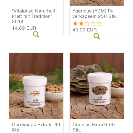
"Vi­tal­pil­ze Na­tur­heil­
Aga­ri­cus (ABM) Pul­
kraft mit Tra­di­ti­on"
ver­kap­seln 250 Stk.
2014
14,89 EUR
40,00 EUR
Cor­dy­ceps Ex­trakt 60
Co­rio­lus Ex­trakt 60
Stk.
Stk.