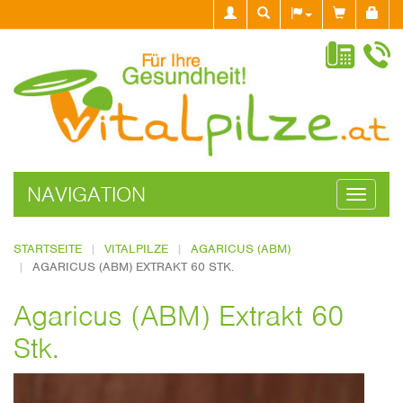
NAVIGATION
Navigati
ein-/aus
STARTSEITE
VITALPILZE
AGARICUS (ABM)
AGARICUS (ABM) EXTRAKT 60 STK.
Agaricus (ABM) Extrakt 60
Stk.