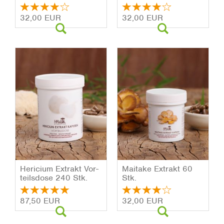
32,00 EUR
32,00 EUR
He­ri­ci­um Ex­trakt Vor­
Mai­ta­ke Ex­trakt 60
teils­do­se 240 Stk.
Stk.
87,50 EUR
32,00 EUR