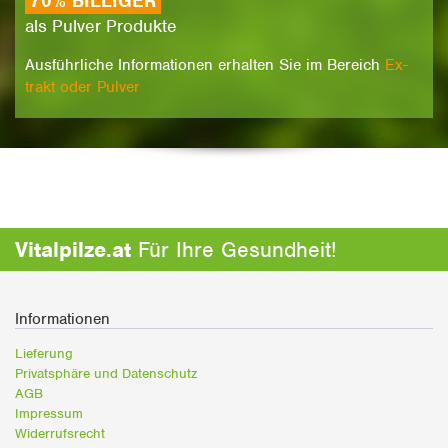
70% BIL­LI­GER
als Pul­ver Pro­duk­te
Aus­führ­li­che In­for­ma­tio­nen er­hal­ten Sie im Be­rei­ch
Ex­
trakt oder Pul­ver
Vitalpilze.at
Für Ihre Gesundheit!
Informationen
Lieferung
Privatsphäre und Datenschutz
AGB
Impressum
Widerrufsrecht