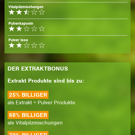
Vitalpilzmischungen
Pulverkapseln
Pulver lose
DER EX­TRAKT­BO­NUS
Ex­trakt Pro­duk­te sind bis zu:
25% BIL­LI­GER
als Ex­trakt + Pul­ver Pro­duk­te
68% BIL­LI­GER
als Vi­tal­pilz­mi­schun­gen