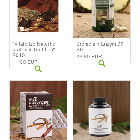
"Vi­tal­pil­ze Na­tur­heil­
Bro­me­lain Enzym 90
kraft mit Tra­di­ti­on"
Stk.
2010
28,90 EUR
11,00 EUR