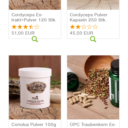
Cor­dy­ceps Ex­
Cor­dy­ceps Pul­ver
trakt+Pul­ver 120 Stk.
Kap­seln 250 Stk.
51,00 EUR
45,50 EUR
Co­rio­lus Pul­ver 100g
OPC Trau­ben­kern Ex­