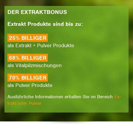
DER EX­TRAKT­BO­NUS
Ex­trakt Pro­duk­te sind bis zu:
25% BIL­LI­GER
als Ex­trakt + Pul­ver Pro­duk­te
68% BIL­LI­GER
als Vi­tal­pilz­mi­schun­gen
70% BIL­LI­GER
als Pul­ver Pro­duk­te
Aus­führ­li­che In­for­ma­tio­nen er­hal­ten Sie im Be­rei­ch
Ex­
trakt oder Pul­ver